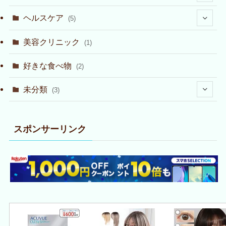
(3)
ヘルスケア
(5)
(6)
(1)
美容クリニック
(1)
(10)
(2)
好きな食べ物
(2)
(18)
未分類
(3)
(29)
(1)
(37)
スポンサーリンク
(1)
(26)
(14)
(1)
(2)
(2)
(1)
(1)
(1)
(2)
(11)
(13)
(2)