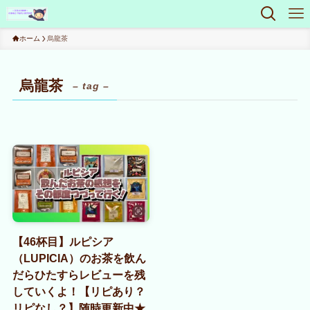
ホーム
烏龍茶
烏龍茶
– tag –
【46杯目】ルピシア
（LUPICIA）のお茶を飲ん
だらひたすらレビューを残
していくよ！【リピあり？
リピなし？】随時更新中★