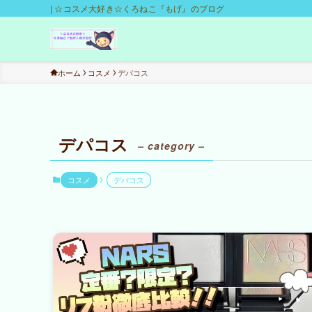
| ☆コスメ大好き☆くろねこ『もげ』のブログ
ホーム
コスメ
デパコス
デパコス
– category –
コスメ
デパコス