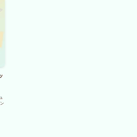
ッ
ュ
ン