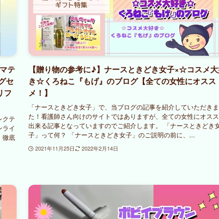
ズマテ
【贈り物の参考に♪】ナースときどき女子×☆コスメ大
グセ
き☆くろねこ『もげ』のブログ【全ての女性にオスス
リフ
メ！】
「ナースときどき女子」で、当ブログの記事を紹介していただきま
た！看護師さん向けのサイトではありますが、全ての女性にオスス
レクテ
出来る記事となっていますのでご紹介します。 「ナースときどき
ンライ
子」って何？ 「ナースときどき女子」のご説明の前に、...
！徹底
2021年11月25日
2022年2月14日