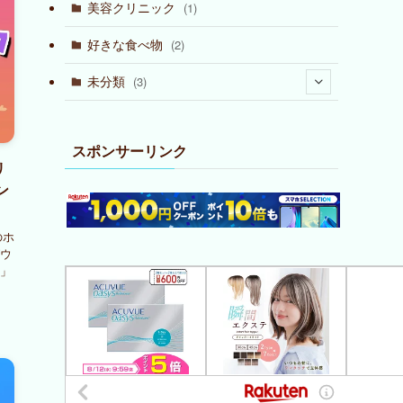
(6)
(1)
美容クリニック
(1)
(10)
(2)
好きな食べ物
(2)
(18)
未分類
(3)
(29)
(1)
(37)
スポンサーリンク
リ
(1)
(26)
ン
(14)
(1)
(2)
のホ
(2)
(1)
(1)
(1)
ウ
」
(2)
(11)
(13)
(2)
(2)
(6)
(1)
(2)
(1)
(1)
(3)
(3)
(2)
(1)
(1)
(2)
(7)
(5)
(1)