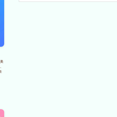
(1)
(4)
(3)
(5)
(2)
(4)
(1)
(8)
(6)
(6)
(4)
(3)
(4)
(13)
(3)
(6)
(13)
美
、
モ