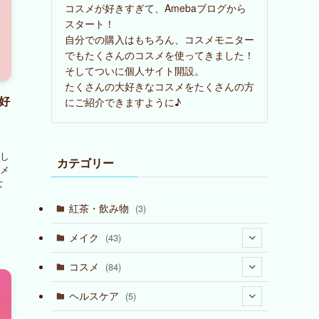
コスメが好きすぎて、Amebaブログから
スタート！
自分での購入はもちろん、コスメモニター
でもたくさんのコスメを使ってきました！
そしてついに個人サイト開設。
たくさんの大好きなコスメをたくさんの方
好
にご紹介できますように♪
し
カテゴリー
メ
女
紅茶・飲み物
(3)
メイク
(43)
(2)
コスメ
(84)
(3)
ヘルスケア
(5)