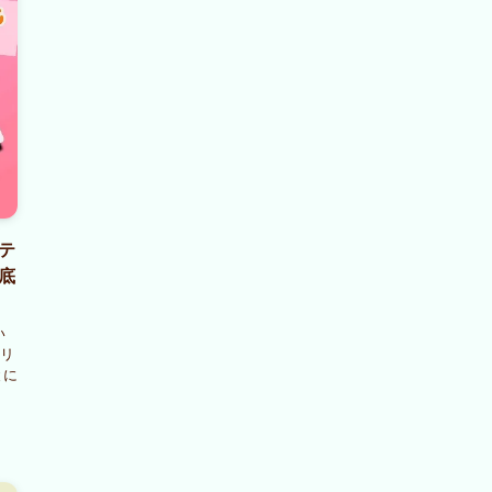
テ
底
い
リ
とに